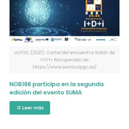
ULPGC (2021). Cartel del encuentro SUMA de
I+D+I. Recuperado de
https://www.suma.ulpgc.es/
NOB166 participa en la segunda
edición del evento SUMA
Leer más