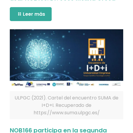
Leer más
ULPGC (2021). Cartel del encuentro SUMA de
I+D+I. Recuperado de
https://www.suma.ulpgc.es/
NOB166 participa en la segunda