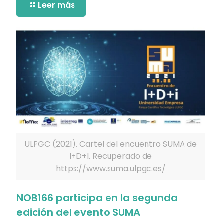
Leer más
ULPGC (2021). Cartel del encuentro SUMA de
I+D+I. Recuperado de
https://www.suma.ulpgc.es/
NOB166 participa en la segunda
edición del evento SUMA