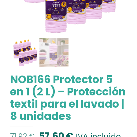
NOB166 Protector 5
en 1 (2 L) – Protección
textil para el lavado |
8 unidades
El
El
57,60
€
IVA incluido
71,92
€