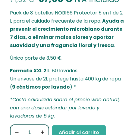
precio
precio
Pack de 8 botellas NOB166 Protector 5 en 1 de 2
original
actual
L para el cuidado frecuente de la ropa.
Ayuda a
era:
es:
prevenir el crecimiento microbiano durante
71,92 €.
57,60 €.
7 días, a eliminar malos olores y aportar
suavidad y una fragancia floral y fresca
.
Único porte de 3,50 €.
Formato XXL 2 L
: 80 lavados
Un envase de 2L protege hasta 400 kg de ropa
(
9 céntimos por lavado
) *
*Coste calculado sobre el precio web actual,
con una dosis estándar por lavado y
lavadoras de 5 kg.
NOB166
Añadir al carrito