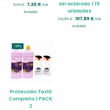
sin aclarado | 15
El
El
7,20
€
IVA
8,99
€
unidades
precio
precio
incluido
original
actual
El
El
107,89
€
IVA
134,85
€
era:
es:
precio
precio
incluido
8,99 €.
7,20 €.
original
actual
era:
es:
134,85 €.
107,89 
-20%
Protección Textil
Completa | PACK
2