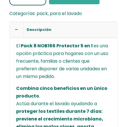
Protector
5
Categorías:
pack
,
para el lavado
en
1
Descripción
(2
L)
El
Pack 8 NOB166 Protector 5 en 1
es una
–
opción práctica para hogares con un uso
Protección
frecuente, familias o clientes que
textil
prefieren disponer de varias unidades en
para
un mismo pedido.
el
lavado
Combina cinco beneficios en un único
|
producto
.
8
Actúa durante el lavado ayudando a
unidades
proteger los textiles durante 7 días:
cantidad
previene el crecimiento microbiano,
elimina los malos olores, aporta