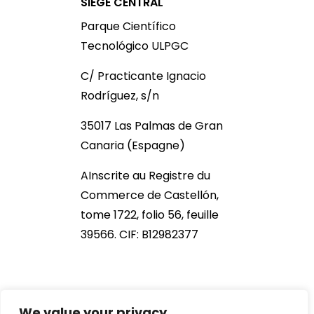
SIÈGE CENTRAL
Parque Científico
Tecnológico ULPGC
C/ Practicante Ignacio
Rodríguez, s/n
35017 Las Palmas de Gran
Canaria (Espagne)
AInscrite au Registre du
Commerce de Castellón,
tome 1722, folio 56, feuille
39566. CIF: B12982377
We value your privacy